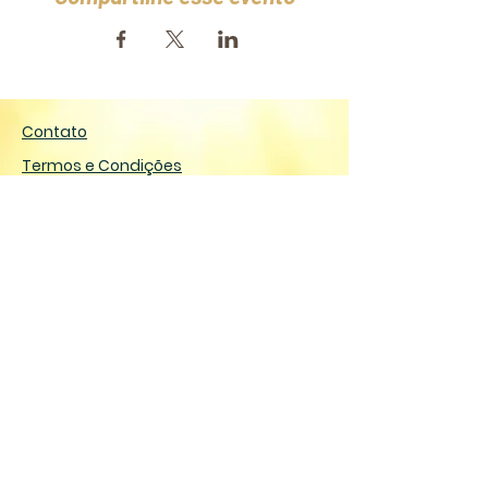
Contato
Termos e Condições
Entregas e devoluções
Reembolso e Cancelamento
FAQ
特定商取引法に基づく表記
Junte-se à lista de emails
Insira seu e-mail aqui!
Assine agora