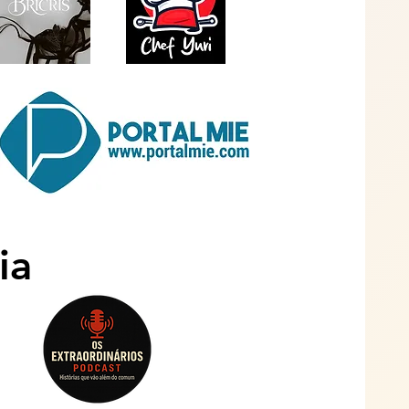
ia
ia