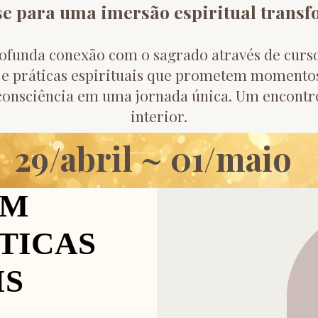
e para uma imersão espiritual trans
ofunda conexão com o sagrado através de curso
o e práticas espirituais que prometem momento
 consciência em uma jornada única. Um encontr
interior.
29/abril ~ 01/maio
AM
AM
TICAS
TICAS
IS
IS