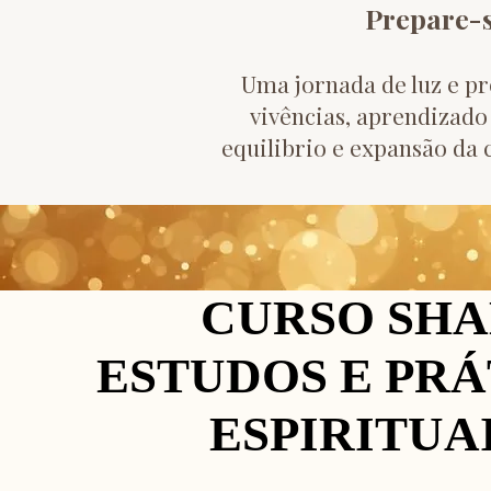
Prepare-s
Uma jornada de luz e pr
vivências, aprendizad
equilibrio e expansão da
CURSO SH
CURSO SH
ESTUDOS E PRÁ
ESTUDOS E PRÁ
ESPIRITUA
ESPIRITUA