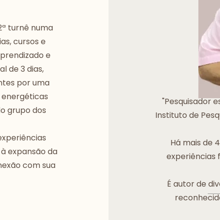
2ª turnê numa
as, cursos e
aprendizado e
al de 3 dias,
ntes por uma
 energéticas
"Pesquisador es
do grupo dos
Instituto de Pesq
experiências
Há mais de 4
r à expansão da
experiências f
onexão com sua
É autor de div
reconhecido