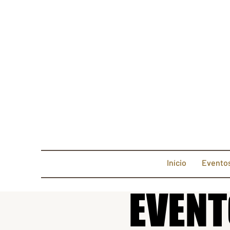
Início
Evento
EVENT
EVENT