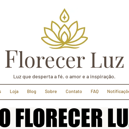
F
lorecer Luz
Luz que desperta a fé, o amor e a inspiração.
s
Loja
Blog
Sobre
Contato
FAQ
Notificaçõ
O FLORECER LU
O FLORECER LU