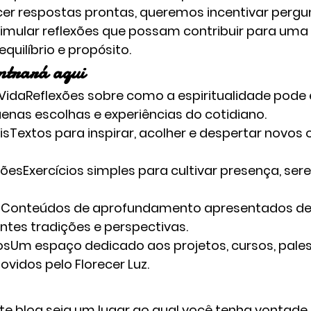
cer respostas prontas, queremos incentivar pergun
timular reflexões que possam contribuir para uma
quilíbrio e propósito.
ontrará aqui
 Vida
Reflexões sobre como a espiritualidade pode 
enas escolhas e experiências do cotidiano.
is
Textos para inspirar, acolher e despertar novos 
ções
Exercícios simples para cultivar presença, ser
s
Conteúdos de aprofundamento apresentados de f
ntes tradições e perspectivas.
os
Um espaço dedicado aos projetos, cursos, pales
vidos pelo Florecer Luz.
e blog seja um lugar ao qual você tenha vontade d