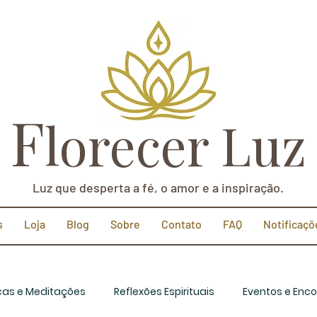
F
lorecer Luz
Luz que desperta a fé, o amor e a inspiração.
s
Loja
Blog
Sobre
Contato
FAQ
Notificaçõ
icas e Meditações
Reflexões Espirituais
Eventos e Enco