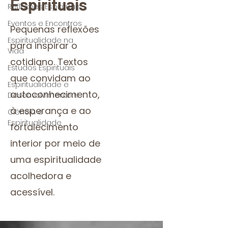
Espirituais
Reflexões Espirituais
Eventos e Encontros
Pequenas reflexões
Espiritualidade na
para inspirar o
Vida
cotidiano. Textos
Estudos Espirituais
que convidam ao
Espiritualidade e
autoconhecimento,
Desenvolvimento H
à esperança e ao
Ciência e
Espiritualidade
fortalecimento
interior por meio de
uma espiritualidade
acolhedora e
acessível.